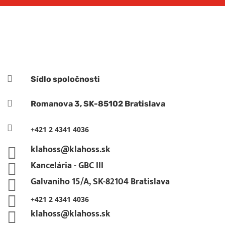
Kontaktné údaje

Sídlo spoločnosti

Romanova 3, SK-85102 Bratislava

+421 2 4341 4036
klahoss@klahoss.sk

Kancelária - GBC III

Galvaniho 15/A, SK-82104 Bratislava


+421 2 4341 4036
klahoss@klahoss.sk
