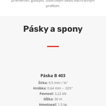
priemerom, guľatým, štvorcovým alebo viachranným
profilom.
Pásky a spony
Páska B 403
Šírka:
9,5 mm / 3⁄8″
Hrúbka:
0,64 mm – .025″
Pevnosť:
3,22 kN
Dĺžka:
30 m
Hmotnosť:
1,5 kg