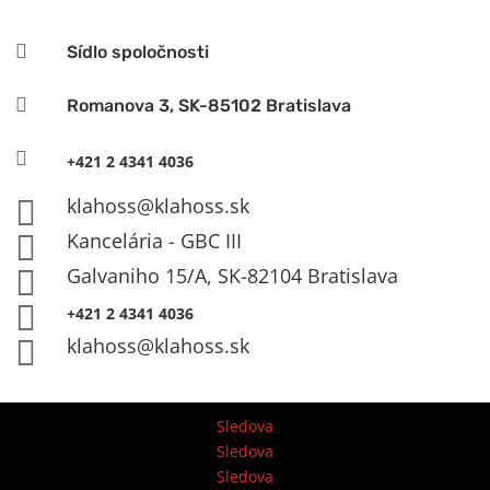

Sídlo spoločnosti

Romanova 3, SK-85102 Bratislava

+421 2 4341 4036
klahoss@klahoss.sk

Kancelária - GBC III

Galvaniho 15/A, SK-82104 Bratislava


+421 2 4341 4036
klahoss@klahoss.sk

Sledova
Sledova
Sledova