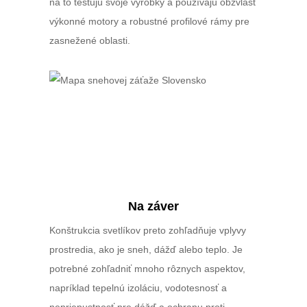
na to testujú svoje výrobky a používajú obzvlášť
výkonné motory a robustné profilové rámy pre
zasnežené oblasti.
Na záver
Konštrukcia svetlíkov preto zohľadňuje vplyvy
prostredia, ako je sneh, dážď alebo teplo. Je
potrebné zohľadniť mnoho rôznych aspektov,
napríklad tepelnú izoláciu, vodotesnosť a
nepriepustnosť pre dážď a ochranu proti