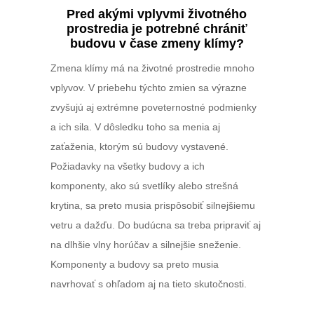
Pred akými vplyvmi životného
prostredia je potrebné chrániť
budovu v čase zmeny klímy?
Zmena klímy má na životné prostredie mnoho
vplyvov. V priebehu týchto zmien sa výrazne
zvyšujú aj extrémne poveternostné podmienky
a ich sila. V dôsledku toho sa menia aj
zaťaženia, ktorým sú budovy vystavené.
Požiadavky na všetky budovy a ich
komponenty, ako sú svetlíky alebo strešná
krytina, sa preto musia prispôsobiť silnejšiemu
vetru a dažďu. Do budúcna sa treba pripraviť aj
na dlhšie vlny horúčav a silnejšie sneženie.
Komponenty a budovy sa preto musia
navrhovať s ohľadom aj na tieto skutočnosti.