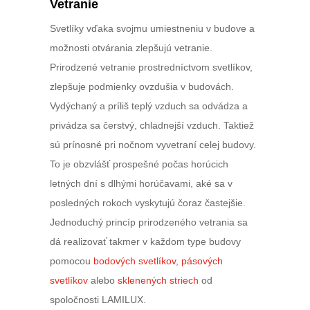
Vetranie
Svetlíky vďaka svojmu umiestneniu v budove a
možnosti otvárania zlepšujú vetranie.
Prirodzené vetranie prostredníctvom svetlíkov,
zlepšuje podmienky ovzdušia v budovách.
Vydýchaný a príliš teplý vzduch sa odvádza a
privádza sa čerstvý, chladnejší vzduch. Taktiež
sú prínosné pri nočnom vyvetraní celej budovy.
To je obzvlášť prospešné počas horúcich
letných dní s dlhými horúčavami, aké sa v
posledných rokoch vyskytujú čoraz častejšie.
Jednoduchý princíp prirodzeného vetrania sa
dá realizovať takmer v každom type budovy
pomocou
bodových svetlíkov
,
pásových
svetlíkov
alebo
sklenených striech
od
spoločnosti LAMILUX.