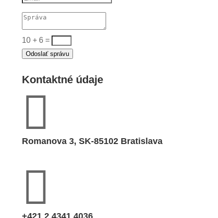
10 + 6
=
Odoslať správu
Kontaktné údaje

Romanova 3, SK-85102 Bratislava

+421 2 4341 4036