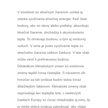
V súvislosti so slnečným žiarením vzniká aj
otázka využívania slnečnej energie. Keď časti
budovy, ako sú steny alebo podlahy, absorbujú
slnečné žiarenie, dochádza k akumulovaniu
tepla. To ohrievajú budovu, a tým aj vnútorný
vzduch. V zime je preto využívanie tepla zo
slnečného žiarenia celkom žiaduce. V lete však
môže viesť k prehrievaniu budovy.
Dôsledkom klimatických zmien sú extrémne
zmeny teplôt čoraz častejšie. S nárastom vĺn
horúčav sa tak izolácia budov stáva čoraz
dôležitejším faktorom. Klimatické zmeny však
neprinášajú len teplejšie letá, v niektorých
častiach Európy sú čoraz chladnejšie aj zimy. Aj
tu môže dobrá izolácia zabodovať, aby chlad