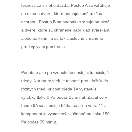
tesnosti za silného dažďa. Postup A sa vzťahuje
na okná a dvere, ktoré nemajú konštrukčnú
ochranu. Postup B sa naopak vzťahuje na okná
a dvere, ktoré sú chránené napríklad strieškami
alebo balkónmi a sú tak čiastočne chránené
pred vplyvmi prostredia.
Podobne ako pri vzduchotesnosti, aj tu existujú
triedy. Norma rozdeľuje tesnosť proti dažďu do
rôznych tried, pričom trieda 1A vystavuje
výrobky tlaku 0 Pa počas 15 minút. Zatiaľ čo v
triede 9A sa simuluje búrka so silou vetra 11 a
komponent je vystavený skúšobnému tlaku 150
Pa počas 55 minút.