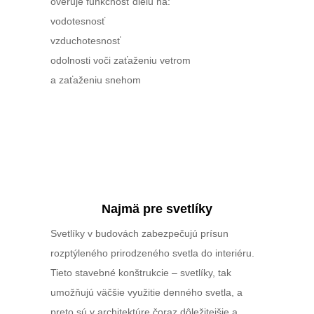
overuje funkčnosť dielu na:
vodotesnosť
vzduchotesnosť
odolnosti voči zaťaženiu vetrom
a zaťaženiu snehom
Najmä pre svetlíky
Svetlíky v budovách zabezpečujú prísun
rozptýleného prirodzeného svetla do interiéru.
Tieto stavebné konštrukcie – svetlíky, tak
umožňujú väčšie využitie denného svetla, a
preto sú v architektúre čoraz dôležitejšie a