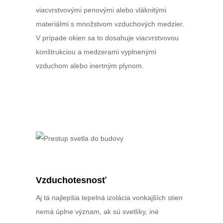
viacvrstvovými penovými alebo vláknitými
materiálmi s množstvom vzduchových medzier.
V prípade okien sa to dosahuje viacvrstvovou
konštrukciou a medzerami vyplnenými
vzduchom alebo inertným plynom.
Vzduchotesnosť
Aj tá najlepšia tepelná izolácia vonkajších stien
nemá úplne význam, ak sú svetlíky, iné