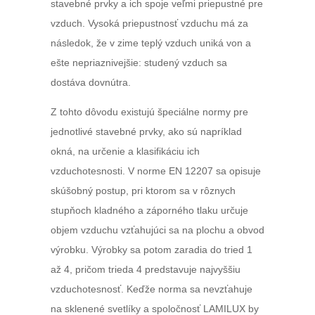
stavebné prvky a ich spoje veľmi priepustné pre
vzduch. Vysoká priepustnosť vzduchu má za
následok, že v zime teplý vzduch uniká von a
ešte nepriaznivejšie: studený vzduch sa
dostáva dovnútra.
Z tohto dôvodu existujú špeciálne normy pre
jednotlivé stavebné prvky, ako sú napríklad
okná, na určenie a klasifikáciu ich
vzduchotesnosti. V norme EN 12207 sa opisuje
skúšobný postup, pri ktorom sa v rôznych
stupňoch kladného a záporného tlaku určuje
objem vzduchu vzťahujúci sa na plochu a obvod
výrobku. Výrobky sa potom zaradia do tried 1
až 4, pričom trieda 4 predstavuje najvyššiu
vzduchotesnosť. Keďže norma sa nevzťahuje
na sklenené svetlíky a spoločnosť LAMILUX by