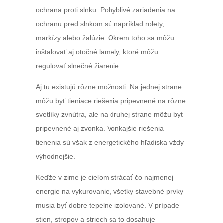
ochrana proti slnku. Pohyblivé zariadenia na
ochranu pred slnkom sú napríklad rolety,
markízy alebo žalúzie. Okrem toho sa môžu
inštalovať aj otočné lamely, ktoré môžu
regulovať slnečné žiarenie.
Aj tu existujú rôzne možnosti. Na jednej strane
môžu byť tieniace riešenia pripevnené na rôzne
svetlíky zvnútra, ale na druhej strane môžu byť
pripevnené aj zvonka. Vonkajšie riešenia
tienenia sú však z energetického hľadiska vždy
výhodnejšie.
Keďže v zime je cieľom strácať čo najmenej
energie na vykurovanie, všetky stavebné prvky
musia byť dobre tepelne izolované. V prípade
stien, stropov a striech sa to dosahuje