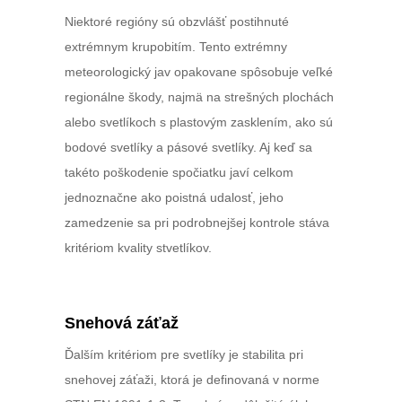
Niektoré regióny sú obzvlášť postihnuté
extrémnym krupobitím. Tento extrémny
meteorologický jav opakovane spôsobuje veľké
regionálne škody, najmä na strešných plochách
alebo svetlíkoch s plastovým zasklením, ako sú
bodové svetlíky a pásové svetlíky. Aj keď sa
takéto poškodenie spočiatku javí celkom
jednoznačne ako poistná udalosť, jeho
zamedzenie sa pri podrobnejšej kontrole stáva
kritériom kvality stvetlíkov.
Snehová záťaž
Ďalším kritériom pre svetlíky je stabilita pri
snehovej záťaži, ktorá je definovaná v norme