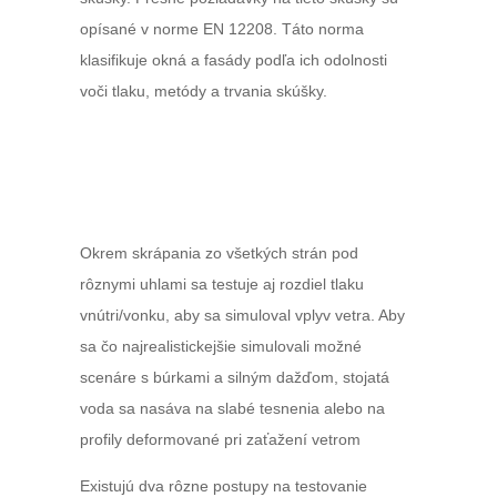
opísané v norme EN 12208. Táto norma
klasifikuje okná a fasády podľa ich odolnosti
voči tlaku, metódy a trvania skúšky.
Okrem skrápania zo všetkých strán pod
rôznymi uhlami sa testuje aj rozdiel tlaku
vnútri/vonku, aby sa simuloval vplyv vetra. Aby
sa čo najrealistickejšie simulovali možné
scenáre s búrkami a silným dažďom, stojatá
voda sa nasáva na slabé tesnenia alebo na
profily deformované pri zaťažení vetrom
Existujú dva rôzne postupy na testovanie