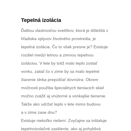
Tepelná izolácia
Ďalšou vlastnosťou svetlíkov, ktorá je dôležitá z
hľadiska vplyvov životného prostredia, je
tepelná izolácia. Čo to však presne je? Existuje
rozdiel medzi letnou a zimnou tepelnou
izoláciou. V lete by totiž malo teplo zostať
vonku, zatiaľ čo v zime by sa malo tepelné
žiarenie slnka prepúšťať dovnútra. Okrem
možnosti použitia špeciálnych tieniacich skiel
možno zvážiť aj vnútorné a vonkajšie tienenie.
Takže ako udržať teplo v lete mimo budovu
a v zime zase dnu?
Existuje niekoľko riešení. Zvyčajne sa inštaluje
tepelnoizolačné zasklenie, ako aj pohyblivá