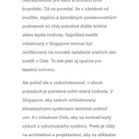
krupobitiu. Dá sa povedať, že v závislosti od
použitia, regiónu a špeciálnych poveternostných
podmienok sú vždy potrebné ďalšie kritériá
alebo lepšie hodnoty. Napríklad svetlík
inštalovaný v Singapure nemusí byť
certifikovaný na rovnaké zaťaženie snehom ako
svetlík v Osle. To isté platí aj opačne pre
tepelnú ochranu.
Ale pokiaľ ide o vzduchotesnosť, v oboch
prípadoch je potrebná veľmi dobrá hodnota. V
Singapure, aby vzduch ochladzovaný
klimatizačnými systémami nemohol uniknúť
von. A v chladnom Osle, aby sa nestratil teplý
vzduch z vykurovacieho systému. Preto je vždy
na architektovi a projektantovi, aby sa dôkladne