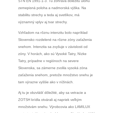
STN EN 1991-1-3. Tu zohráva dôležitú úlohu
zemepisná poloha a nadmorská výška. Na
stabilitu strechy a teda aj svetlíkov, má
významný vplyv aj tvar strechy.
Vzhľadom na rôznu intenzitu bolo napríklad
Slovensko rozdelené na rôzne zóny zaťaženia
snehom. Intenzita sa zvyšuje v závislosti od
zóny. V horách, ako sú Vysoké Tatry, Nízke
Tatry, prípadne v regiónoch na severe
Slovenska, sa zámerne zvolila vysoká zóna
zaťaženia snehom, pretože množstvo snehu je
tam výrazne vyššie ako v nížinách.
Aj tu je obzvlášť dôležité, aby sa vetracie a
ZOTSH krídla otvárali aj napriek veľkým
množstvám snehu. Výrobcovia ako LAMILUX