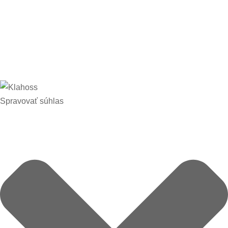
Copyright 2020 Klahoss spol. s r.o. | Všetky
práve vyhradené | Powered by
tycoxo s.r.o.
Spravovať súhlas