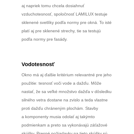
aj napriek tomu chcela dosiahnuť
vzduchotesnosť, spoločnosť LAMILUX testuje
sklenené svetlíky podľa normy pre okná. To isté
platí aj pre sklenené strechy, tie sa testujú
podľa normy pre fasády.
Vodotesnosť
Okno má aj ďalšie kritérium relevantné pre jeho
použitie: tesnosť voči vode a dažďu. Môže
nastať, že sa veľké množstvo dažďa v dôsledku
silného vetra dostane na zvislo a teda vlastne
proti dažďu chráneným plochám. Stavby
a komponenty musia odolať aj takýmto
podmienkam a preto sa vykonávajú záťažové
skúšky. Presné požiadavky na tieto skúšky sú