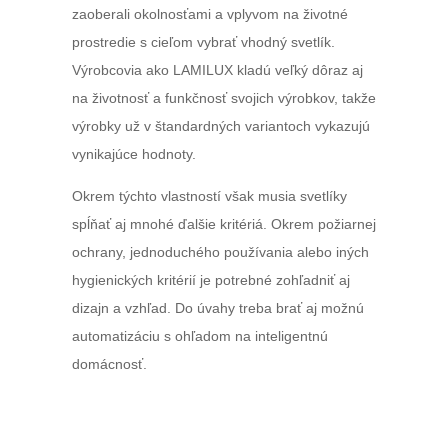
zaoberali okolnosťami a vplyvom na životné
prostredie s cieľom vybrať vhodný svetlík.
Výrobcovia ako LAMILUX kladú veľký dôraz aj
na životnosť a funkčnosť svojich výrobkov, takže
výrobky už v štandardných variantoch vykazujú
vynikajúce hodnoty.
Okrem týchto vlastností však musia svetlíky
spĺňať aj mnohé ďalšie kritériá. Okrem požiarnej
ochrany, jednoduchého používania alebo iných
hygienických kritérií je potrebné zohľadniť aj
dizajn a vzhľad. Do úvahy treba brať aj možnú
automatizáciu s ohľadom na inteligentnú
domácnosť.