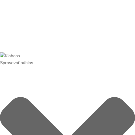
Copyright 2020 Klahoss spol. s r.o. | Všetky práve
vyhradené | Powered by
tycoxo s.r.o.
Spravovať súhlas