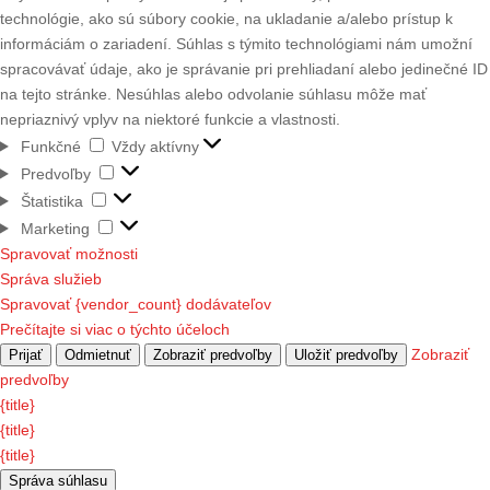
technológie, ako sú súbory cookie, na ukladanie a/alebo prístup k
informáciám o zariadení. Súhlas s týmito technológiami nám umožní
spracovávať údaje, ako je správanie pri prehliadaní alebo jedinečné ID
na tejto stránke. Nesúhlas alebo odvolanie súhlasu môže mať
nepriaznivý vplyv na niektoré funkcie a vlastnosti.
Funkčné
Funkčné
Vždy aktívny
Predvoľby
Predvoľby
Štatistika
Štatistika
Marketing
Marketing
Spravovať možnosti
Správa služieb
Spravovať {vendor_count} dodávateľov
Prečítajte si viac o týchto účeloch
Zobraziť
Prijať
Odmietnuť
Zobraziť predvoľby
Uložiť predvoľby
predvoľby
{title}
{title}
{title}
Správa súhlasu