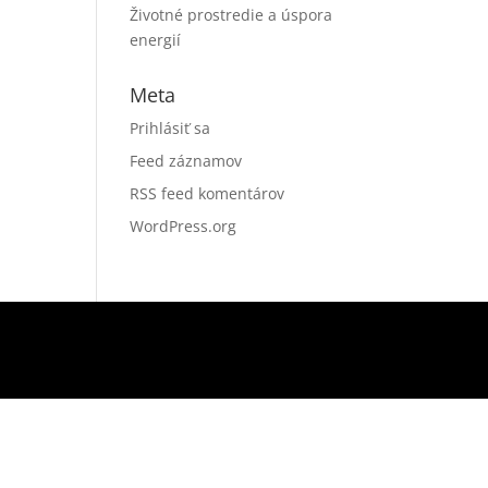
Životné prostredie a úspora
energií
Meta
Prihlásiť sa
Feed záznamov
RSS feed komentárov
WordPress.org