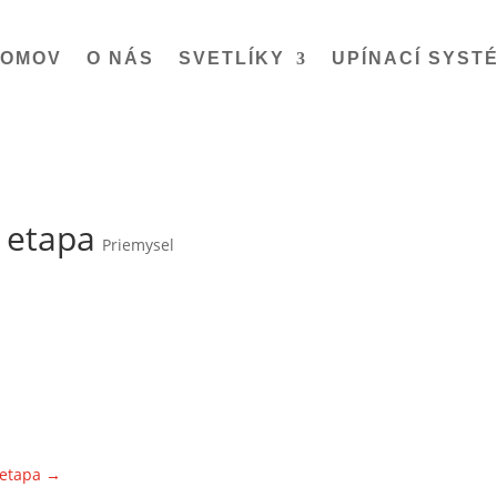
OMOV
O NÁS
SVETLÍKY
UPÍNACÍ SYST
 etapa
Priemysel
 etapa
→