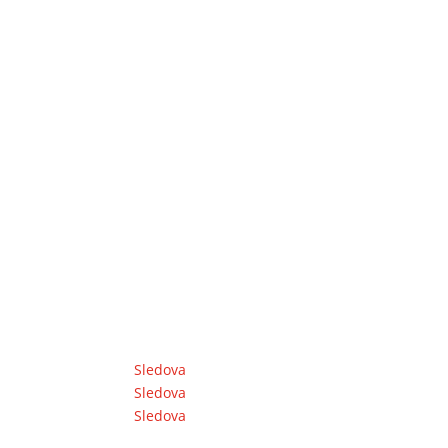
Sledova
Copyright 2020 Klahoss spol.
Sledova
Sledova