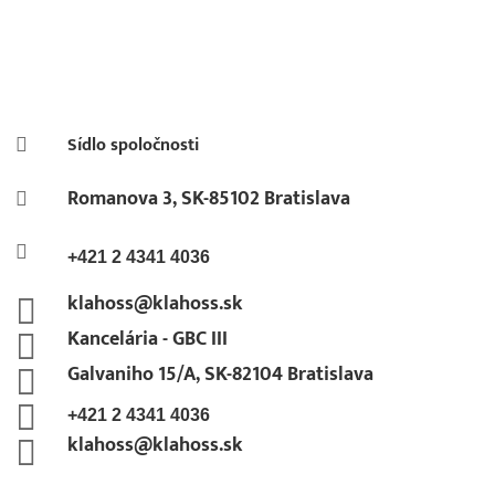
Kontaktné údaje
Sídlo spoločnosti

Romanova 3, SK-85102 Bratislava


+421 2 4341 4036
klahoss@klahoss.sk

Kancelária - GBC III

Galvaniho 15/A, SK-82104 Bratislava


+421 2 4341 4036
klahoss@klahoss.sk
